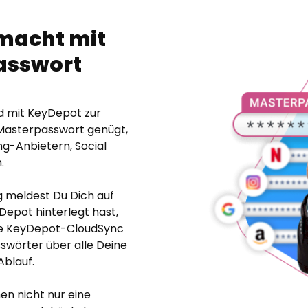
emacht mit
asswort
d mit KeyDepot zur
 Masterpasswort genügt,
ng-Anbietern, Social
.
 meldest Du Dich auf
Depot hinterlegt hast,
Die KeyDepot-CloudSync
swörter über alle Deine
Ablauf.
en nicht nur eine