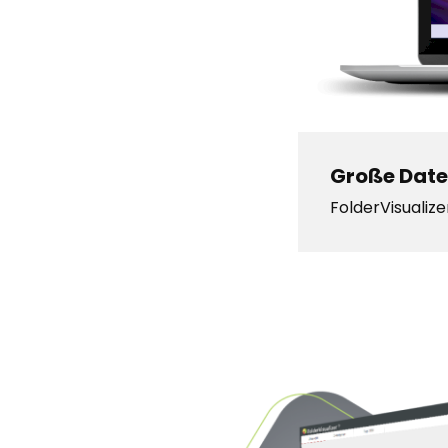
Große Datei
FolderVisualiz