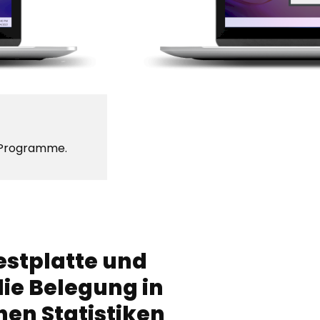
e Programme.
estplatte und
die Belegung in
hen Statistiken