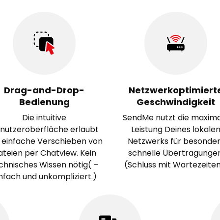
Drag-and-Drop-
Netzwerkoptimiert
Bedienung
Geschwindigkeit
Die intuitive
SendMe nutzt die maxim
nutzeroberfläche erlaubt
Leistung Deines lokale
 einfache Verschieben von
Netzwerks für besonder
ateien per Chatview. Kein
schnelle Übertragungen
chnisches Wissen nötig( –
(Schluss mit Wartezeiten
nfach und unkompliziert.)