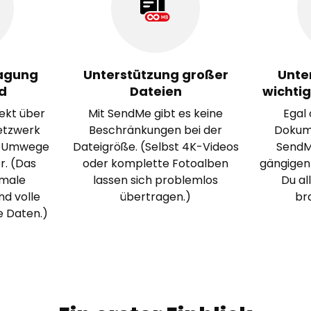
ragung
Unterstützung großer
Unte
d
Dateien
wichti
ekt über
Mit SendMe gibt es keine
Egal 
etzwerk
Beschränkungen bei der
Dokume
e Umwege
Dateigröße. (Selbst 4K-Videos
SendMe
r. (Das
oder komplette Fotoalben
gängigen
imale
lassen sich problemlos
Du al
nd volle
übertragen.)
bra
e Daten.)